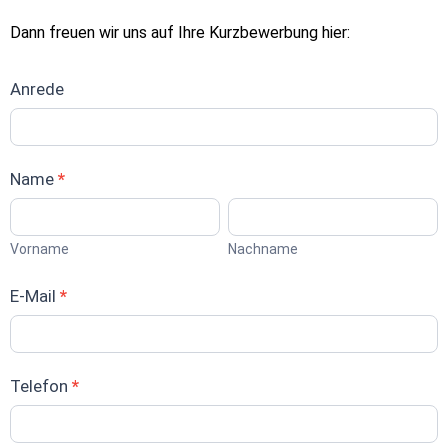
Dann freuen wir uns auf Ihre Kurzbewerbung hier:
Bewerbung
Anrede
Techniker
SHK
Name
*
Vorname
Nachname
Vorname
Nachname
E-Mail
*
Telefon
*