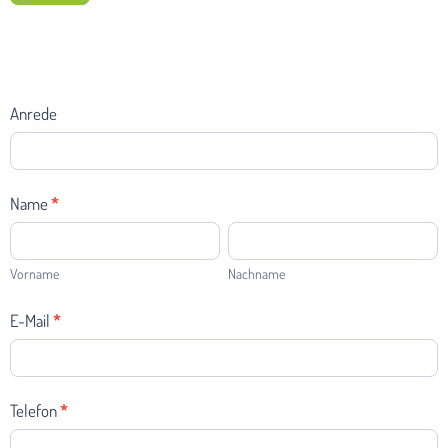
Bewerbung
Anrede
Techniker
SHK
Name
*
Vorname
Nachname
Vorname
Nachname
E-Mail
*
Telefon
*