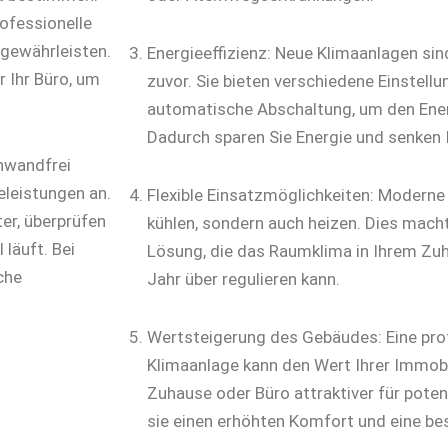
ofessionelle
 gewährleisten.
Energieeffizienz: Neue Klimaanlagen sind
r Ihr Büro, um
zuvor. Sie bieten verschiedene Einstell
automatische Abschaltung, um den Ener
Dadurch sparen Sie Energie und senken
nwandfrei
eleistungen an.
Flexible Einsatzmöglichkeiten: Moderne
ter, überprüfen
kühlen, sondern auch heizen. Dies macht
 läuft. Bei
Lösung, die das Raumklima in Ihrem Zu
che
Jahr über regulieren kann.
Wertsteigerung des Gebäudes: Eine profe
Klimaanlage kann den Wert Ihrer Immobil
Zuhause oder Büro attraktiver für potenz
sie einen erhöhten Komfort und eine be