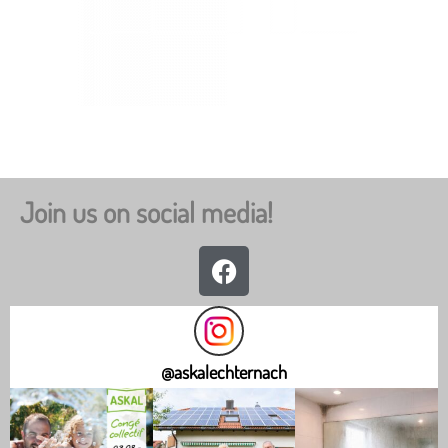
Solarthermie
Join us on social media!
@
askalechternach