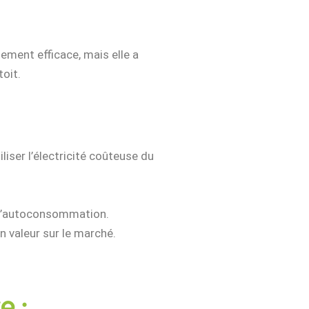
ement efficace, mais elle a
oit.
liser l’électricité coûteuse du
r l’autoconsommation.
n valeur sur le marché.
e :