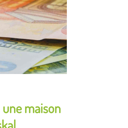
s une maison
kal