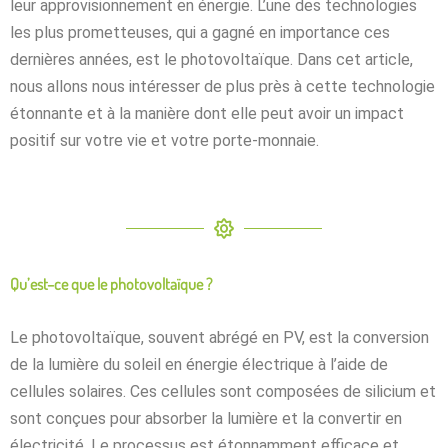
leur approvisionnement en énergie.
L’une des technologies
les plus prometteuses, qui a gagné en importance ces
dernières années, est le photovoltaïque.
Dans cet article,
nous allons nous intéresser de plus près à cette technologie
étonnante et à la manière dont elle peut avoir un impact
positif sur votre vie et votre porte-monnaie.
Qu’est
–
ce
que
le
photovoltaïque
?
Le
photovoltaïque
,
souvent
abrégé
en
PV
,
est
la
conversion
de
la
lumière
du
soleil
en
énergie
électrique
à
l’aide
de
cellules
solaires
.
Ces cellules sont composées de silicium et
sont conçues pour absorber la lumière et la convertir en
électricité.
Le processus est étonnamment efficace et