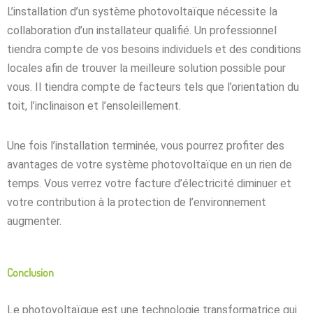
L’installation
d’un
système
photovoltaïque
nécessite
la
collaboration
d’un
installateur
qualifié
.
Un professionnel
tiendra compte de vos besoins individuels et des conditions
locales afin de trouver la meilleure solution possible pour
vous.
Il
tiendra
compte
de
facteurs
tels
que
l’orientation
du
toit
,
l’inclinaison
et
l’ensoleillement
.
Une
fois
l’installation
terminée
,
vous
pourrez
profiter
des
avantages
de
votre
système
photovoltaïque
en
un
rien
de
temps
.
Vous
verrez
votre
facture
d’électricité
diminuer
et
votre
contribution
à
la
protection
de
l’environnement
augmenter
.
Conclusion
Le
photovoltaïque
est
une
technologie
transformatrice
qui