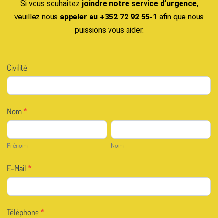
Si vous souhaitez
joindre notre service d’urgence
,
veuillez nous
appeler au +352 72 92 55-1
afin que nous
puissions vous aider.
Contact
Civilité
FR
Nom
*
Prénom
Nom
Prénom
Nom
E-Mail
*
Téléphone
*