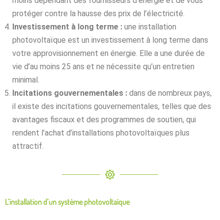
moins
dépendant
des
fournisseurs
d’énergie
et
de
vous
protéger
contre
la
hausse
des
prix
de
l’électricité
.
Investissement
à
long
terme
:
une
installation
photovoltaïque
est
un
investissement
à
long
terme
dans
votre
approvisionnement
en
énergie
.
Elle
a
une
durée
de
vie
d’au
moins
25
ans
et
ne
nécessite
qu’un
entretien
minimal
.
Incitations
gouvernementales
:
dans
de
nombreux
pays
,
il
existe
des
incitations
gouvernementales
,
telles
que
des
avantages
fiscaux
et
des
programmes
de
soutien
,
qui
rendent
l’achat
d’installations
photovoltaïques
plus
attractif
.
L’installation
d’un
système
photovoltaïque