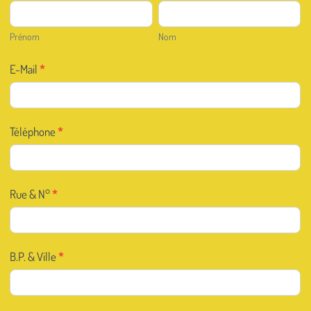
Prénom
Nom
Prénom
Nom
E-Mail
*
Téléphone
*
Rue & N°
*
B.P. & Ville
*